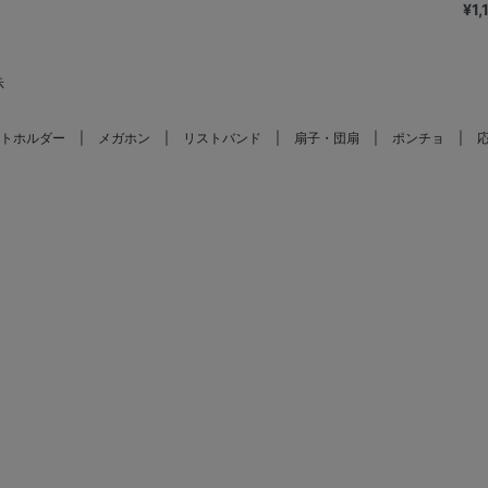
¥1
示
トホルダー
メガホン
リストバンド
扇子・団扇
ポンチョ