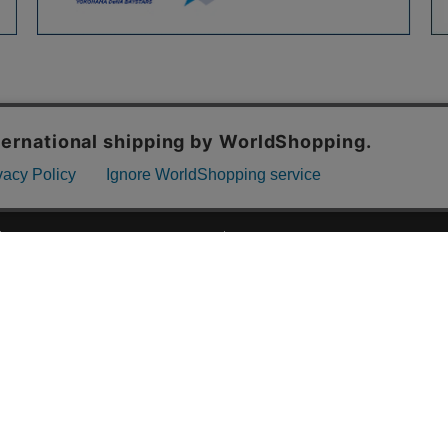
ご利用ガイド
ABOUT US
ご利用ガイド
会社概要
お問い合わせ
特定商取引法に基づく表記
お支払い方法について
ご利用規約
配送・送料について
個人情報保護方針
返品・交換について
法人のお客様へ
global shipping