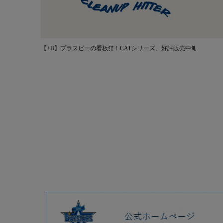
【+B】プラスビーの看板猫！CATシリーズ、好評販売中🐈