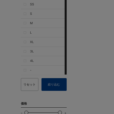
SS
S
M
L
XL
3L
4L
-
リセット
絞り込む
価格