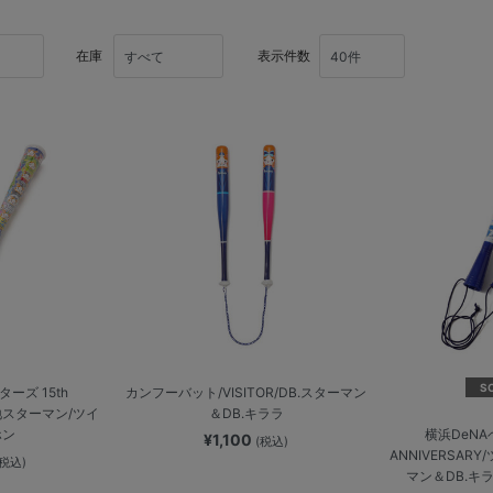
在庫
表示件数
S
ーズ 15th
カンフーバット/VISITOR/DB.スターマン
当地スターマン/ツイ
＆DB.キララ
ホン
横浜DeNA
¥1,100
(税込)
ANNIVERSAR
(税込)
マン＆DB.キラ