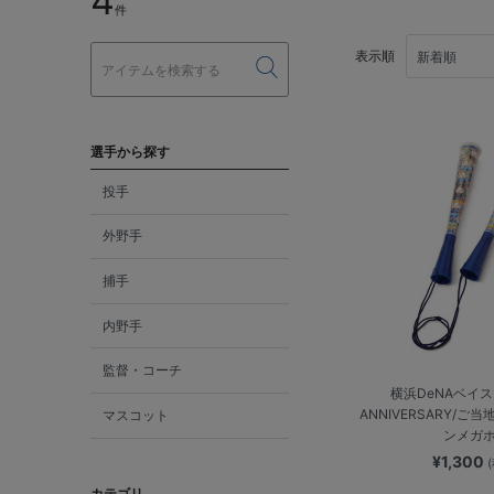
4
件
表示順
選手から探す
投手
外野手
捕手
内野手
監督・コーチ
横浜DeNAベイスタ
ANNIVERSARY/ご
マスコット
ンメガ
¥1,300
カテゴリ