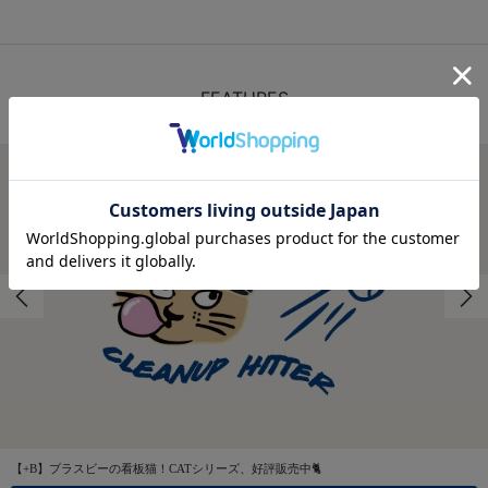
FEATURES
特集
【+B】プラスビーの看板猫！CATシリーズ、好評販売中🐈