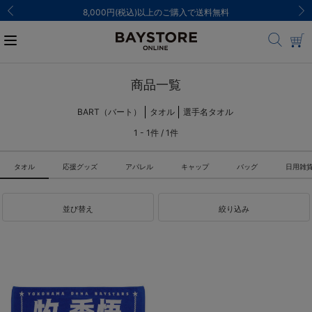
ご注文集中による発送についてのお知らせ
商品一覧
BART（バート）
タオル
選手名タオル
1 - 1件 / 1件
タオル
応援グッズ
アパレル
キャップ
バッグ
日用雑
並び替え
絞り込み