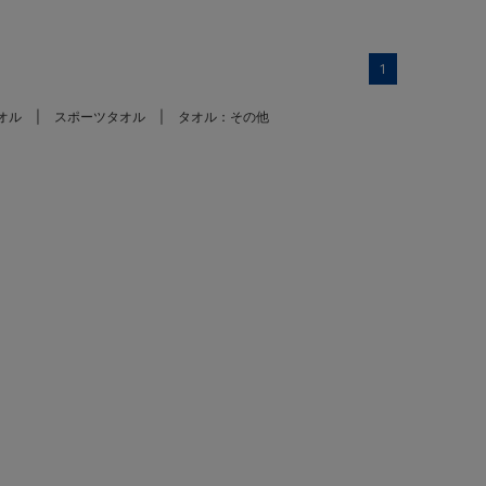
1
オル
スポーツタオル
タオル：その他