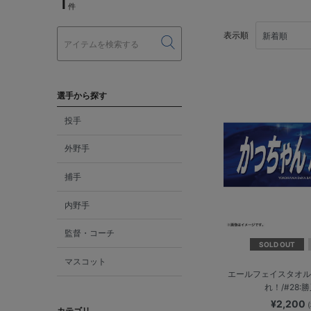
1
件
表示順
選手から探す
投手
外野手
捕手
内野手
監督・コーチ
SOLD OUT
マスコット
エールフェイスタオル
れ！/#28:
¥2,200
カテゴリ