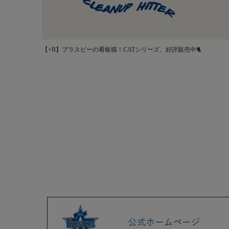
【+B】プラスビーの看板猫！CATシリーズ、好評販売中🐈