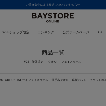
ご注文集中による発送についてのお知らせ
WEBショップ限定
ランキング
公式ホームページ
+B
商品一覧
#28 勝又温史
タオル
フェイスタオル
ORE ONLINEでは
フェイスタオル
、
選手名タオル
、
応援バット
、
チケットホ