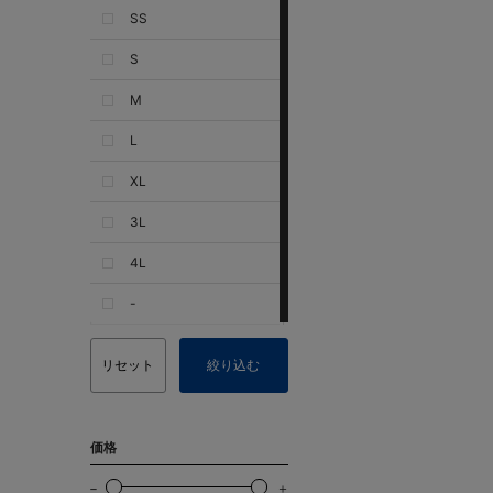
SS
S
M
L
XL
3L
4L
-
リセット
絞り込む
価格