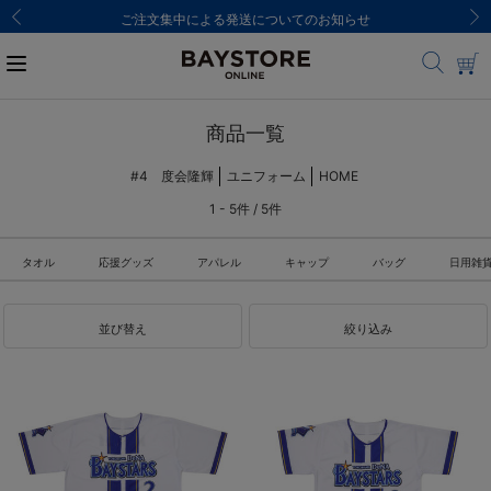
ご注文集中による発送についてのお知らせ
商品一覧
#4 度会隆輝
ユニフォーム
HOME
1 - 5件 / 5件
タオル
応援グッズ
アパレル
キャップ
バッグ
日用雑
並び替え
絞り込み