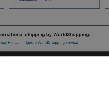
ご利用ガイド
ABOUT US
ご利用ガイド
会社概要
お問い合わせ
特定商取引法に基づく表記
お支払い方法について
ご利用規約
配送・送料について
個人情報保護方針
返品・交換について
法人のお客様へ
global shipping