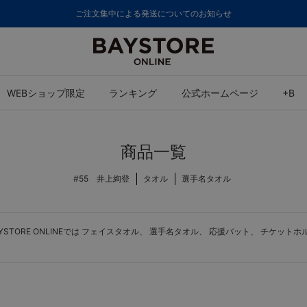
ご注文集中による発送についてのお知らせ
WEBショップ限定
ランキング
公式ホームページ
+B
商品一覧
#55 井上絢登
タオル
選手名タオル
ORE ONLINEでは
フェイスタオル
、
選手名タオル
、
応援バット
、
チケットホ