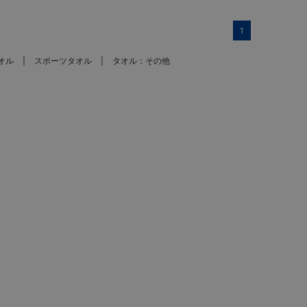
1
オル
スポーツタオル
タオル：その他