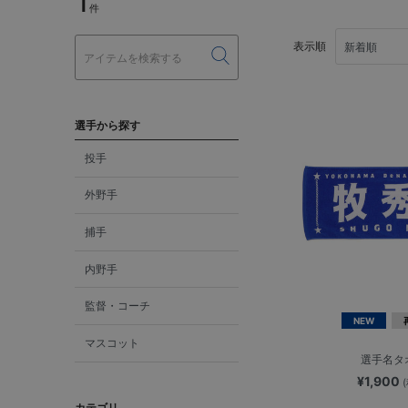
1
件
表示順
選手から探す
投手
外野手
捕手
内野手
監督・コーチ
NEW
マスコット
選手名タ
¥1,900
カテゴリ