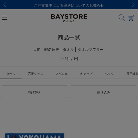
ご注文集中による発送についてのお知らせ
商品一覧
#61 蝦名達夫
タオル
タオルマフラー
1 - 1件 / 1件
タオル
応援グッズ
アパレル
キャップ
バッグ
日用雑
並び替え
絞り込み