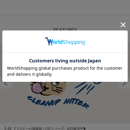
FEATURES
特集
【+B】プラスビーの看板猫！CATシリーズ、好評販売中🐈