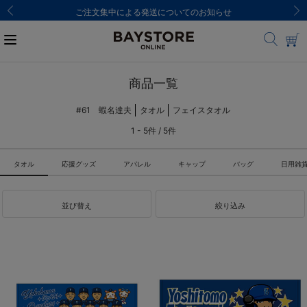
ご注文集中による発送についてのお知らせ
商品一覧
#61 蝦名達夫
タオル
フェイスタオル
1 - 5件 / 5件
タオル
応援グッズ
アパレル
キャップ
バッグ
日用雑
並び替え
絞り込み