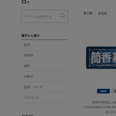
8
件
表示順
選手から探す
投手
外野手
捕手
内野手
監督・コーチ
NEW
マスコット
【8月中旬頃より
YOKOHAMA STAR☆N
名タオ
カテゴリ