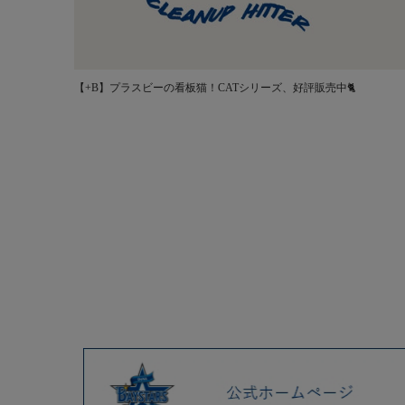
【+B】プラスビーの看板猫！CATシリーズ、好評販売中🐈