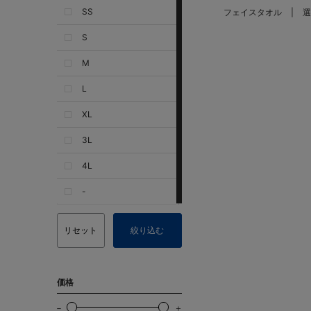
SS
フェイスタオル
選
S
M
L
XL
3L
4L
-
リセット
絞り込む
価格