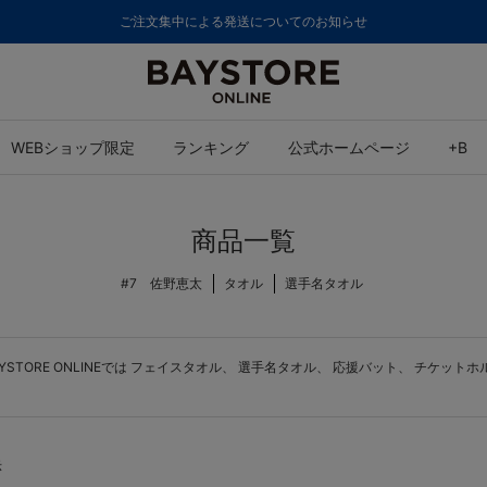
ご注文集中による発送についてのお知らせ
WEBショップ限定
ランキング
公式ホームページ
+B
商品一覧
#7 佐野恵太
タオル
選手名タオル
ORE ONLINEでは
フェイスタオル
、
選手名タオル
、
応援バット
、
チケットホ
示