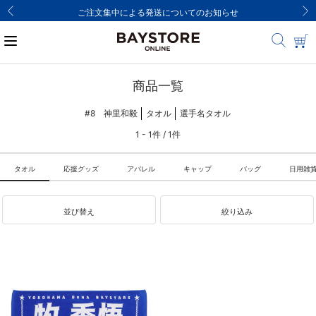
ご注文集中による発送についてのお知らせ
商品一覧
#8 神里和毅
タオル
選手名タオル
1 - 1件 / 1件
タオル
応援グッズ
アパレル
キャップ
バッグ
日用雑
並び替え
絞り込み