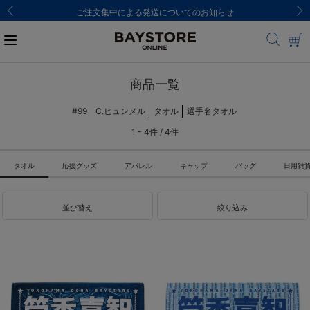
ご注文集中による発送についてのお知らせ
商品一覧
#99 C.ヒュンメル
タオル
選手名タオル
1 - 4件 / 4件
タオル
応援グッズ
アパレル
キャップ
バッグ
日用雑
並び替え
絞り込み