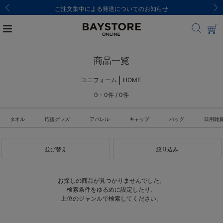
ご注文集中による発送についてのお知らせ
商品一覧
ユニフォーム
HOME
0 - 0件 / 0件
タオル
応援グッズ
アパレル
キャップ
バッグ
日用雑
並び替え
絞り込み
お探しの商品が見つかりませんでした。
検索条件をゆるめに設定したり、
上位のジャンルで検索してください。