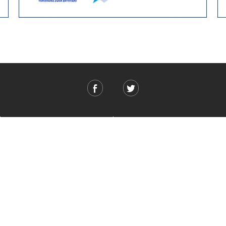
ご利用ガイド
ABOUT US
ご利用ガイド
会社概要
お問い合わせ
特定商取引法に基づく表記
お支払い方法について
ご利用規約
配送・送料について
個人情報保護方針
返品・交換について
法人のお客様へ
global shipping