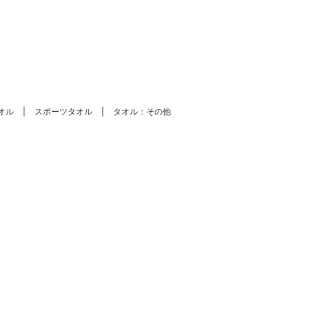
。
オル
スポーツタオル
タオル：その他