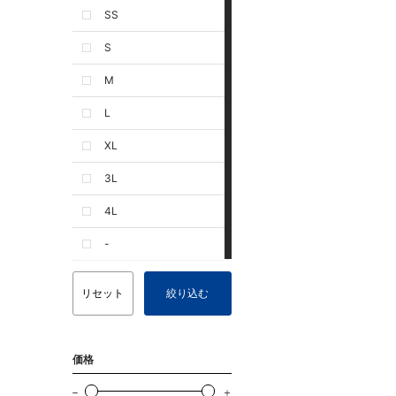
SS
S
M
L
XL
3L
4L
-
リセット
絞り込む
価格