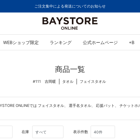
ご注文集中による発送についてのお知らせ
WEBショップ限定
ランキング
公式ホームページ
+B
商品一覧
#111 吉岡暖
タオル
フェイスタオル
ORE ONLINEでは
フェイスタオル
、
選手名タオル
、
応援バット
、
チケットホ
在庫
表示件数