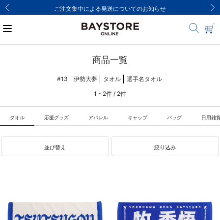
ご注文集中による発送についてのお知らせ
商品一覧
#13 伊勢大夢
タオル
選手名タオル
1 - 2件 / 2件
タオル
応援グッズ
アパレル
キャップ
バッグ
日用雑
並び替え
絞り込み