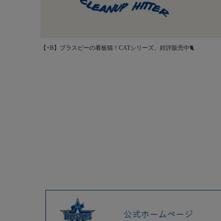
【+B】プラスビーの看板猫！CATシリーズ、好評販売中🐈