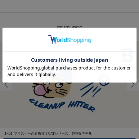
FEATURES
特集
【+B】プラスビーの看板猫！CATシリーズ、好評販売中🐈