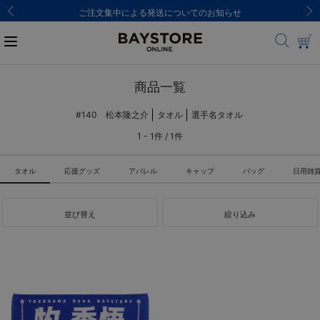
ご注文集中による発送についてのお知らせ
商品一覧
#140 松本隆之介
タオル
選手名タオル
1 - 1件 / 1件
タオル
応援グッズ
アパレル
キャップ
バッグ
日用雑
並び替え
絞り込み