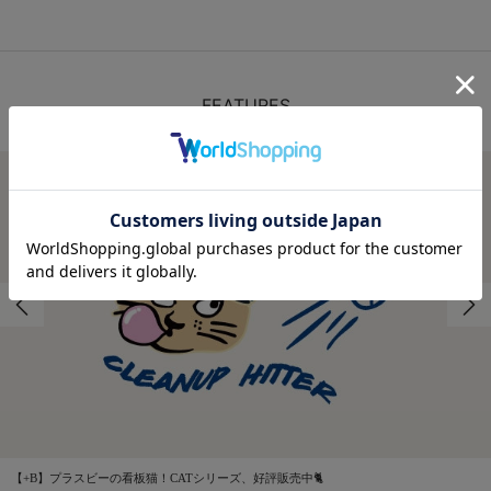
FEATURES
特集
【+B】プラスビーの看板猫！CATシリーズ、好評販売中🐈