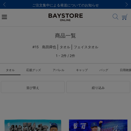
ご注文集中による発送についてのお知らせ
商品一覧
#15 島田舜也
タオル
フェイスタオル
1 - 2件 / 2件
タオル
応援グッズ
アパレル
キャップ
バッグ
日用雑
並び替え
絞り込み