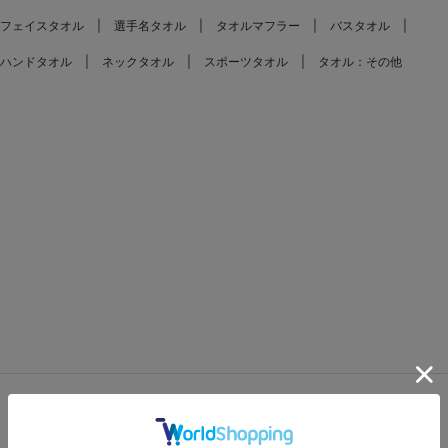
フェイスタオル
選手名タオル
タオルマフラー
バスタオル
ハンドタオル
ネックタオル
スポーツタオル
タオル：その他
FEATURES
特集