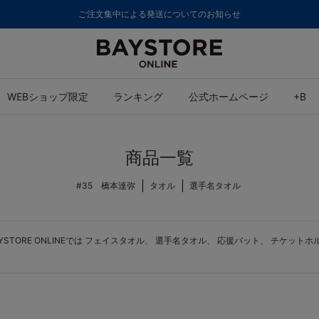
ご注文集中による発送についてのお知らせ
WEBショップ限定
ランキング
公式ホームページ
+B
商品一覧
#35 橋本達弥
タオル
選手名タオル
ORE ONLINEでは
フェイスタオル
、
選手名タオル
、
応援バット
、
チケットホ