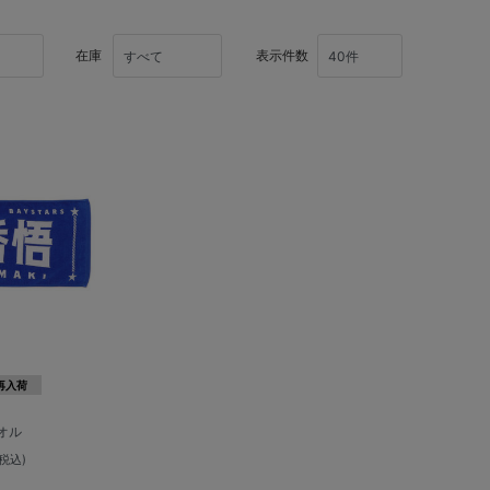
在庫
表示件数
再入荷
オル
(税込)