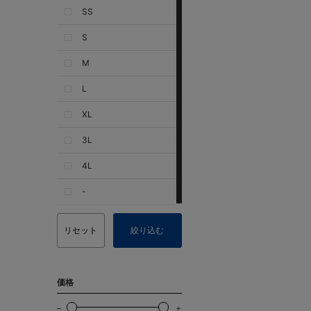
SS
S
M
L
XL
3L
4L
-
リセット
絞り込む
価格