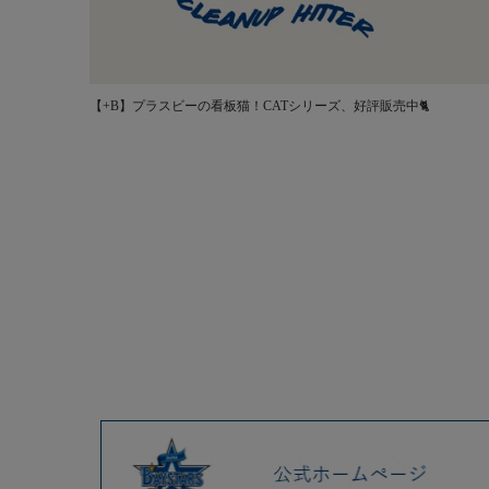
【+B】プラスビーの看板猫！CATシリーズ、好評販売中🐈