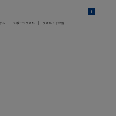
1
オル
スポーツタオル
タオル：その他