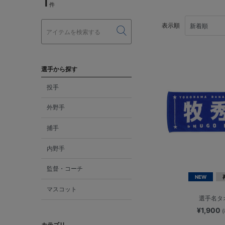
1
件
表示順
選手から探す
投手
外野手
捕手
内野手
監督・コーチ
NEW
マスコット
選手名タ
¥1,900
カテゴリ