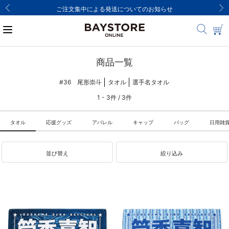
ご注文集中による発送についてのお知らせ
商品一覧
#36 尾形崇斗
タオル
選手名タオル
1 - 3件 / 3件
タオル
応援グッズ
アパレル
キャップ
バッグ
日用雑
並び替え
絞り込み