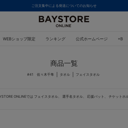
ご注文集中による発送についてのお知らせ
WEBショップ限定
ランキング
公式ホームページ
+B
商品一覧
#41 佐々木千隼
タオル
フェイスタオル
ORE ONLINEでは
フェイスタオル
、
選手名タオル
、
応援バット
、
チケットホ