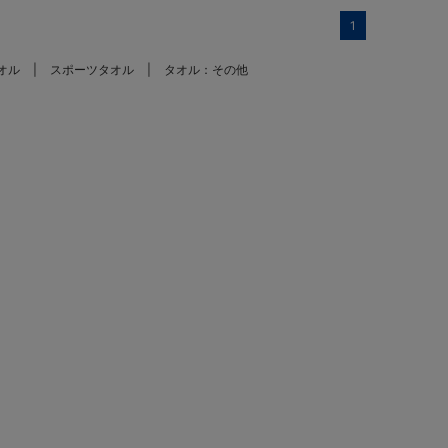
1
オル
スポーツタオル
タオル：その他