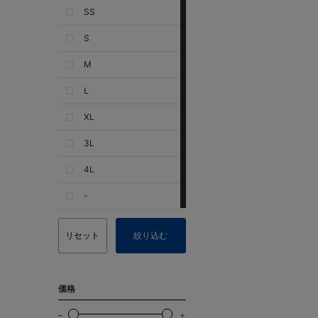
SS
S
M
L
XL
3L
4L
-
リセット
絞り込む
価格