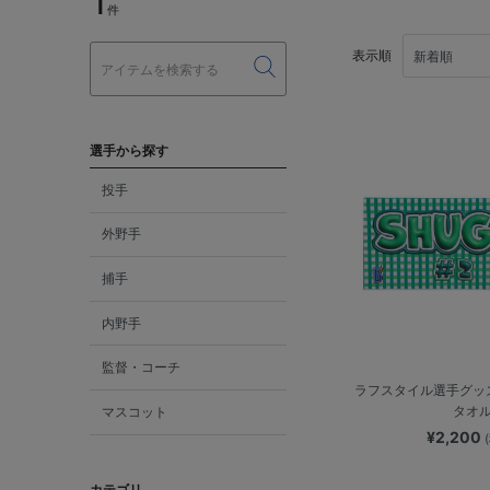
1
件
表示順
選手から探す
投手
外野手
捕手
内野手
監督・コーチ
ラフスタイル選手グッ
タオ
マスコット
¥2,200
カテゴリ