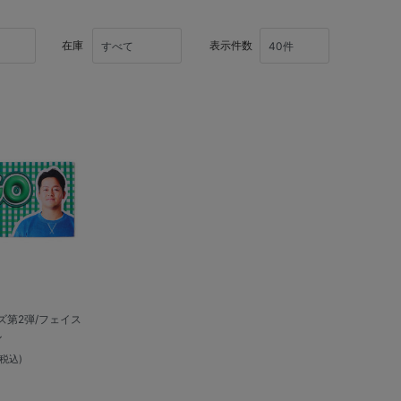
在庫
表示件数
ズ第2弾/フェイス
ル
(税込)