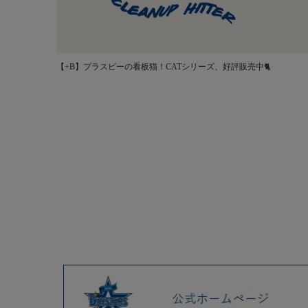
【+B】プラスビーの看板猫！CATシリーズ、好評販売中🐈