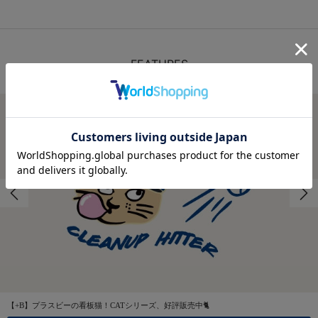
FEATURES
特集
【+B】プラスビーの看板猫！CATシリーズ、好評販売中🐈