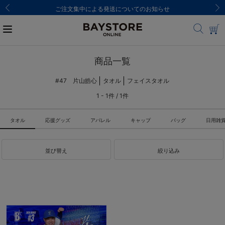
ご注文集中による発送についてのお知らせ
商品一覧
#47 片山皓心
タオル
フェイスタオル
1 - 1件 / 1件
タオル
応援グッズ
アパレル
キャップ
バッグ
日用雑
並び替え
絞り込み