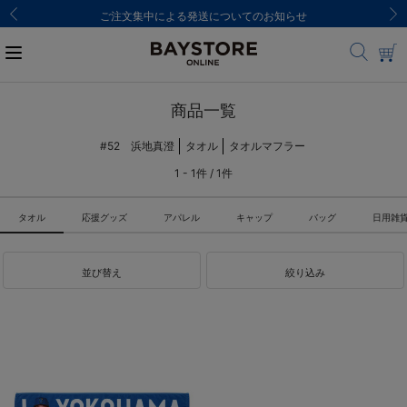
ご注文集中による発送についてのお知らせ
商品一覧
#52 浜地真澄
タオル
タオルマフラー
1 - 1件 / 1件
タオル
応援グッズ
アパレル
キャップ
バッグ
日用雑
並び替え
絞り込み