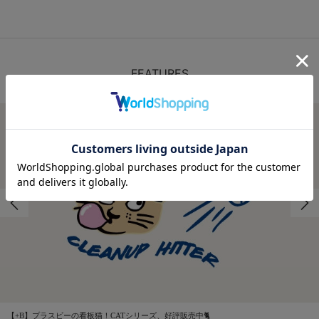
FEATURES
特集
【+B】プラスビーの看板猫！CATシリーズ、好評販売中🐈