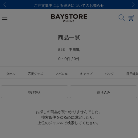
ご注文集中による発送についてのお知らせ
商品一覧
#53 中川颯
0 - 0件 / 0件
タオル
応援グッズ
アパレル
キャップ
バッグ
日用雑
並び替え
絞り込み
お探しの商品が見つかりませんでした。
検索条件をゆるめに設定したり、
上位のジャンルで検索してください。