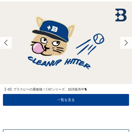
【+B】プラスビーの看板猫！CATシリーズ、好評販売中🐈
一覧を見る