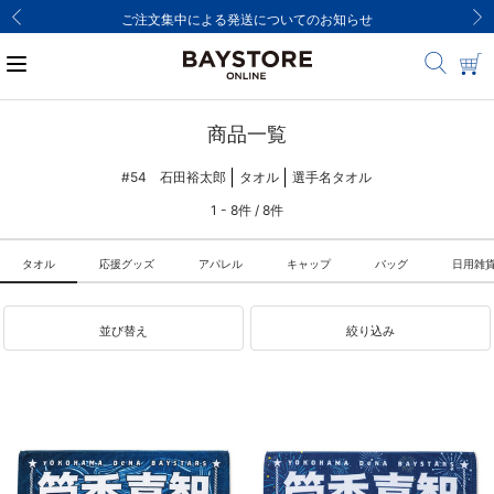
ご注文集中による発送についてのお知らせ
商品一覧
#54 石田裕太郎
タオル
選手名タオル
1 - 8件 / 8件
タオル
応援グッズ
アパレル
キャップ
バッグ
日用雑
並び替え
絞り込み