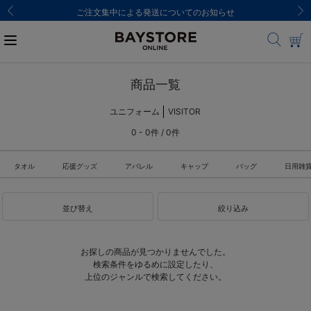
ご注文集中による発送についてのお知らせ
商品一覧
ユニフォーム
VISITOR
0 - 0件 / 0件
タオル
応援グッズ
アパレル
キャップ
バッグ
日用雑
並び替え
絞り込み
お探しの商品が見つかりませんでした。
検索条件をゆるめに設定したり、
上位のジャンルで検索してください。