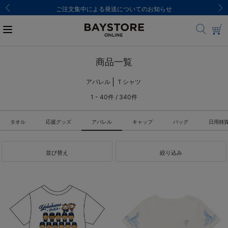
ご注文集中による発送についてのお知らせ
商品一覧
アパレル
Ｔシャツ
1 - 40件 / 340件
タオル
応援グッズ
アパレル
キャップ
バッグ
日用雑
並び替え
絞り込み