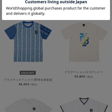
リバーシブルTシャツ/グレー＆ネイ
ゲームシャツデザイン風Ｔシャツ
ビー
¥6,200
(税込)
¥6,500
(税込)
グラデーションロゴ/Tシャツ
SOLD OUT
¥5,800
(税込)
プラクティスＴシャツ/野球未来創造
¥4,400
(税込)