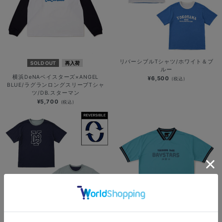
リバーシブルTシャツ/ホワイト＆ブ
SOLD OUT
再入荷
ルー
横浜DeNAベイスターズ×ANGEL
¥6,500
(税込)
BLUE/ラグランロングスリーブTシャ
ツ/DB.スターマン
¥5,700
(税込)