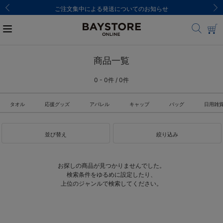
ご注文集中による発送についてのお知らせ
商品一覧
0 - 0件 / 0件
タオル
応援グッズ
アパレル
キャップ
バッグ
日用雑
並び替え
絞り込み
お探しの商品が見つかりませんでした。
検索条件をゆるめに設定したり、
上位のジャンルで検索してください。