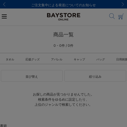
ご注文集中による発送についてのお知らせ
商品一覧
0 - 0件 / 0件
タオル
応援グッズ
アパレル
キャップ
バッグ
日用雑
並び替え
絞り込み
お探しの商品が見つかりませんでした。
検索条件をゆるめに設定したり、
上位のジャンルで検索してください。
書籍