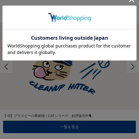
FEATURES
特集
【+B】プラスビーの看板猫！CATシリーズ、好評販売中🐈
一覧を見る