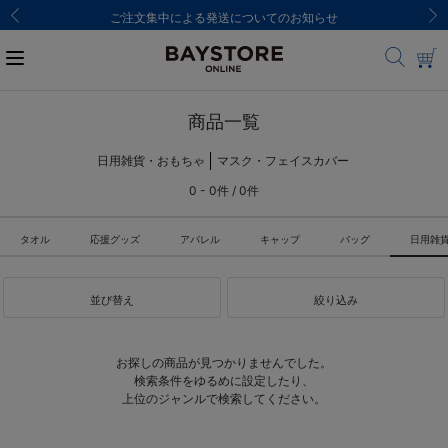
ご注文集中による発送についてのお知らせ
商品一覧
日用雑貨・おもちゃ
マスク・フェイスカバー
0 - 0件 / 0件
タオル
応援グッズ
アパレル
キャップ
バッグ
日用雑
並び替え
絞り込み
お探しの商品が見つかりませんでした。
検索条件をゆるめに設定したり、
上位のジャンルで検索してください。