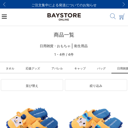
ご注文集中による発送についてのお知らせ
商品一覧
日用雑貨・おもちゃ
衛生用品
1 - 4件 / 4件
タオル
応援グッズ
アパレル
キャップ
バッグ
日用雑
並び替え
絞り込み