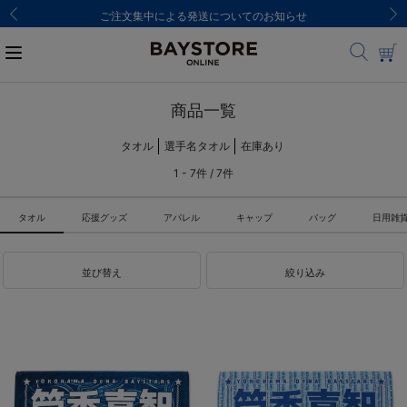
ご注文集中による発送についてのお知らせ
商品一覧
タオル
選手名タオル
在庫あり
1 - 7件 / 7件
タオル
応援グッズ
アパレル
キャップ
バッグ
日用雑
並び替え
絞り込み