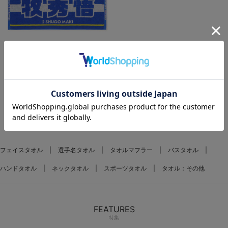
選手名タオル/ジャガード
¥2,200
(税込)
1
フェイスタオル
選手名タオル
タオルマフラー
バスタオル
ハンドタオル
ネックタオル
スポーツタオル
タオル：その他
FEATURES
特集