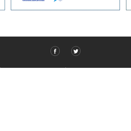
ご利用ガイド
ABOUT US
ご利用ガイド
会社概要
お問い合わせ
特定商取引法に基づく表記
お支払い方法について
ご利用規約
配送・送料について
個人情報保護方針
返品・交換について
法人のお客様へ
global shipping