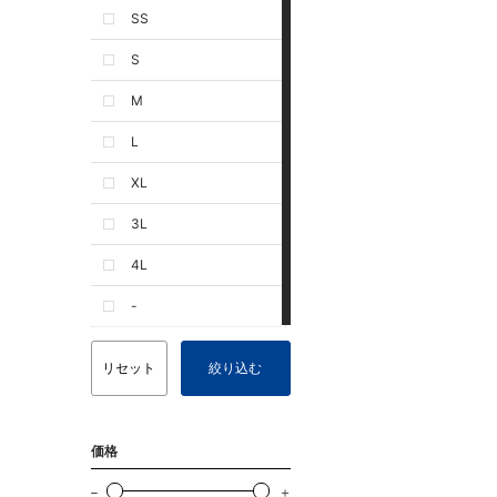
SS
S
M
L
XL
3L
4L
-
リセット
絞り込む
価格