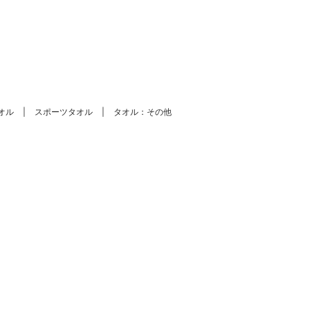
。
オル
スポーツタオル
タオル：その他