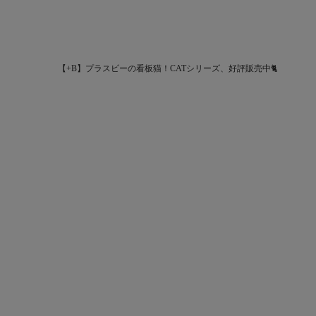
【+B】プラスビーの看板猫！CATシリーズ、好評販売中🐈