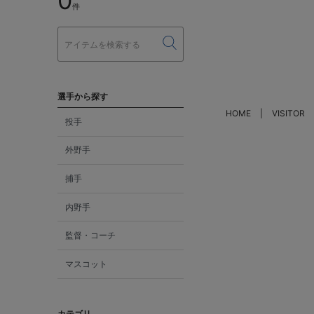
0
件
選手から探す
HOME
VISITOR
投手
外野手
捕手
内野手
監督・コーチ
マスコット
カテゴリ