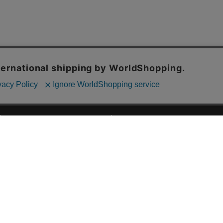
ご利用ガイド
ABOUT US
ご利用ガイド
会社概要
お問い合わせ
特定商取引法に基づく表記
お支払い方法について
ご利用規約
配送・送料について
個人情報保護方針
返品・交換について
法人のお客様へ
global shipping