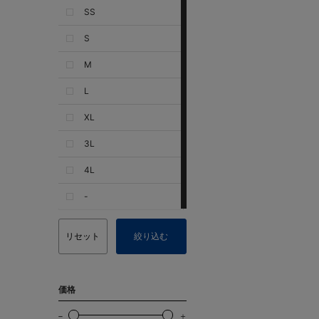
SS
S
M
L
XL
3L
4L
-
リセット
絞り込む
価格