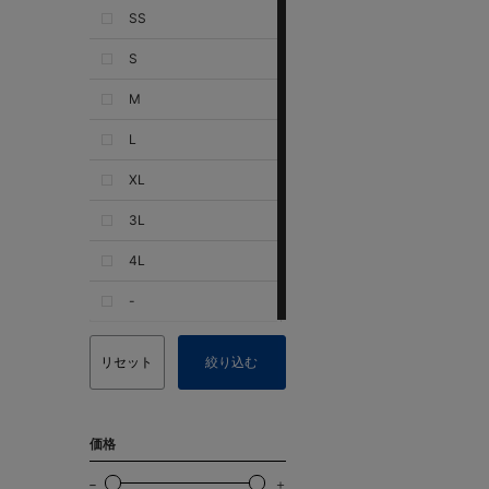
SS
S
M
L
XL
3L
4L
-
リセット
絞り込む
価格