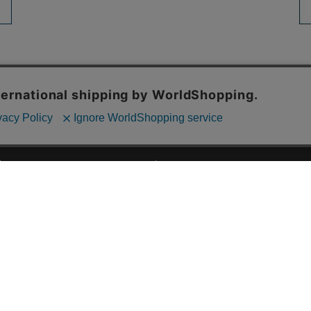
ご利用ガイド
ABOUT US
ご利用ガイド
会社概要
お問い合わせ
特定商取引法に基づく表記
お支払い方法について
ご利用規約
配送・送料について
個人情報保護方針
返品・交換について
法人のお客様へ
global shipping