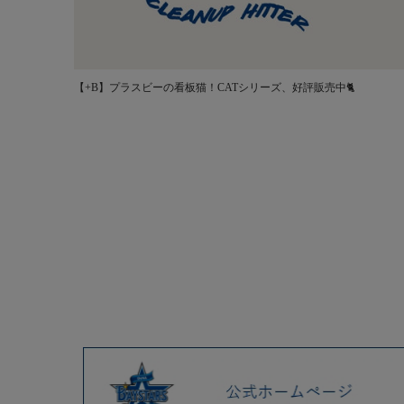
【+B】プラスビーの看板猫！CATシリーズ、好評販売中🐈