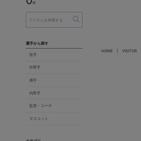
0
件
選手から探す
HOME
VISITOR
投手
外野手
捕手
内野手
監督・コーチ
マスコット
カテゴリ