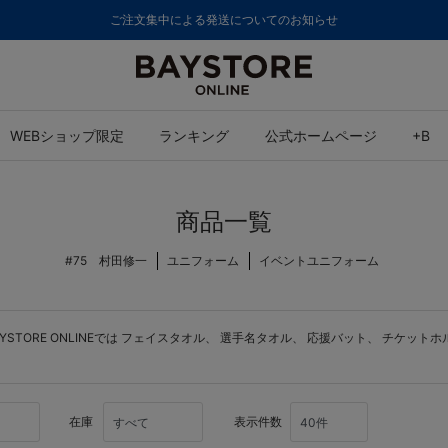
ご注文集中による発送についてのお知らせ
WEBショップ限定
ランキング
公式ホームページ
+B
商品一覧
#75 村田修一
ユニフォーム
イベントユニフォーム
ORE ONLINEでは
フェイスタオル
、
選手名タオル
、
応援バット
、
チケットホ
在庫
表示件数