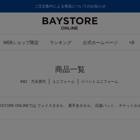
ご注文集中による発送についてのお知らせ
WEBショップ限定
ランキング
公式ホームページ
+B
商品一覧
#82 万永貴司
ユニフォーム
イベントユニフォーム
ORE ONLINEでは
フェイスタオル
、
選手名タオル
、
応援バット
、
チケットホ