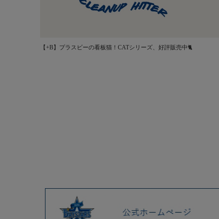
【+B】プラスビーの看板猫！CATシリーズ、好評販売中🐈