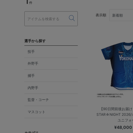
1
件
表示順
選手から探す
投手
外野手
捕手
内野手
監督・コーチ
【90日間前後お届け】
マスコット
STAR☆NIGHT 20
ユニフォ
¥48,00
カテゴリ