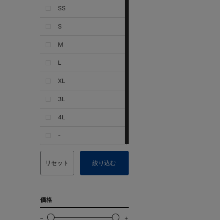
SS
S
M
L
XL
3L
4L
-
リセット
絞り込む
価格