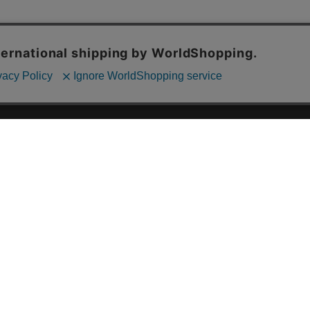
ご利用ガイド
ABOUT US
ご利用ガイド
会社概要
お問い合わせ
特定商取引法に基づく表記
お支払い方法について
ご利用規約
配送・送料について
個人情報保護方針
返品・交換について
法人のお客様へ
global shipping