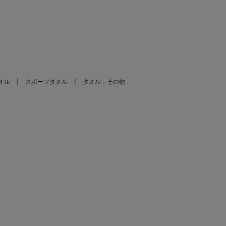
。
オル
スポーツタオル
タオル：その他