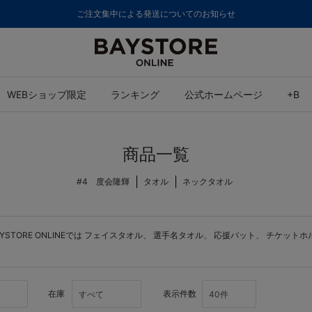
ご注文集中による発送についてのお知らせ
WEBショップ限定
ランキング
公式ホームページ
+B
商品一覧
#4 度会隆輝
タオル
ネックタオル
ORE ONLINEでは
フェイスタオル
、
選手名タオル
、
応援バット
、
チケットホ
在庫
表示件数