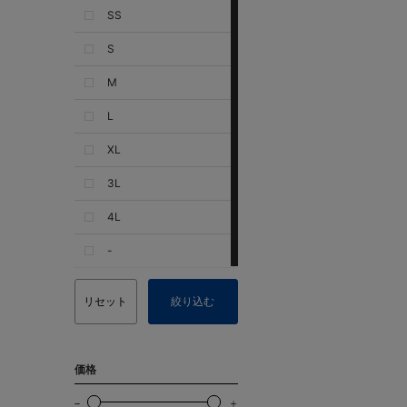
SS
S
M
L
XL
3L
4L
-
リセット
絞り込む
価格