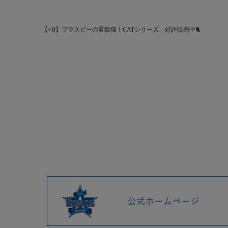
【+B】プラスビーの看板猫！CATシリーズ、好評販売中🐈