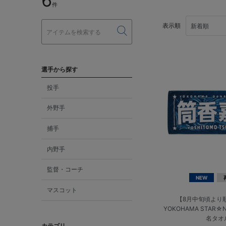
6
件
表示順
選手から探す
投手
外野手
捕手
内野手
監督・コーチ
NEW
マスコット
【8月中旬頃より
YOKOHAMA STAR☆N
名タオ
カテゴリ