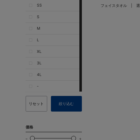
SS
フェイスタオル
選
S
M
L
XL
3L
4L
-
リセット
絞り込む
価格