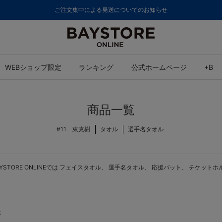
ご注文集中による発送についてのお知らせ
WEBショップ限定
ランキング
公式ホームページ
+B
商品一覧
#11 東克樹
タオル
選手名タオル
ORE ONLINEでは
フェイスタオル
、
選手名タオル
、
応援バット
、
チケットホ
示