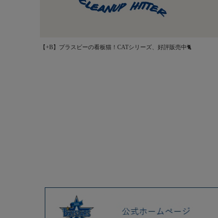
【+B】プラスビーの看板猫！CATシリーズ、好評販売中🐈