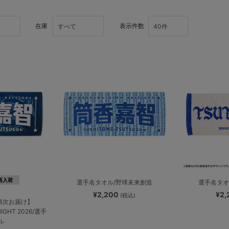
在庫
表示件数
再入荷
選手名タオル/野球未来創造
選手名タオル
¥2,200
¥2
(税込)
順次お届け】
IGHT 2026/選手
ル