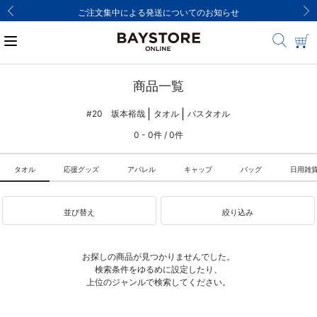
ご注文集中による発送についてのお知らせ
商品一覧
#20 坂本裕哉
タオル
バスタオル
0 - 0件 / 0件
タオル
応援グッズ
アパレル
キャップ
バッグ
日用雑
並び替え
絞り込み
お探しの商品が見つかりませんでした。
検索条件をゆるめに設定したり、
上位のジャンルで検索してください。