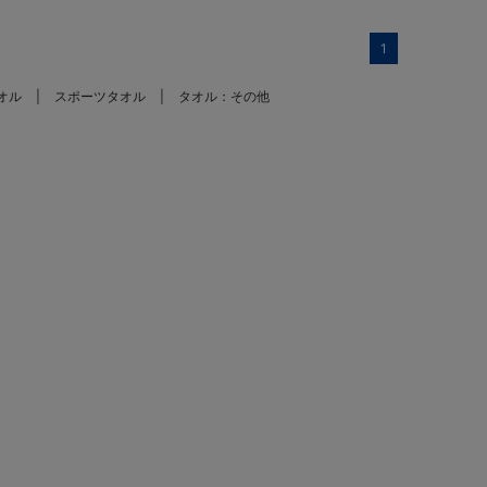
1
オル
スポーツタオル
タオル：その他