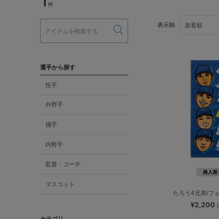
1
件
表示順
選手から探す
投手
外野手
捕手
内野手
監督・コーチ
再入荷
マスコット
たろう4兄弟/フ
¥2,200
カテゴリ