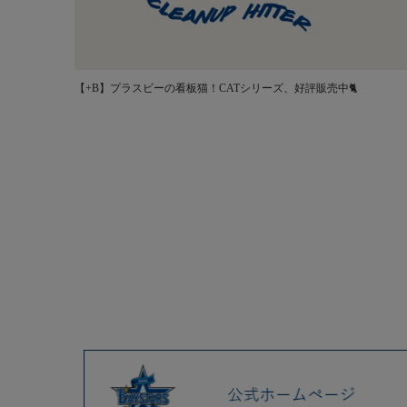
【+B】プラスビーの看板猫！CATシリーズ、好評販売中🐈