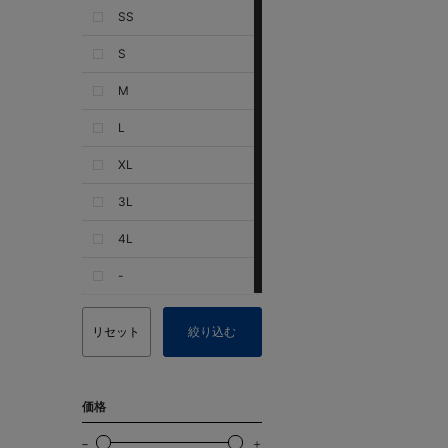
SS
S
M
L
XL
3L
4L
-
リセット
絞り込む
価格