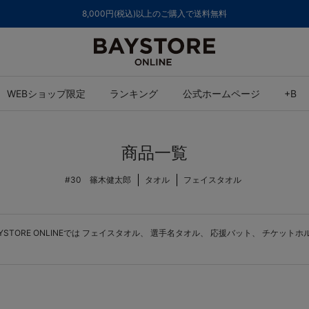
ご注文集中による発送についてのお知らせ
WEBショップ限定
ランキング
公式ホームページ
+B
商品一覧
#30 篠木健太郎
タオル
フェイスタオル
ORE ONLINEでは
フェイスタオル
、
選手名タオル
、
応援バット
、
チケットホ