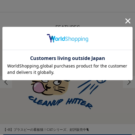
FEATURES
特集
【+B】プラスビーの看板猫！CATシリーズ、好評販売中🐈