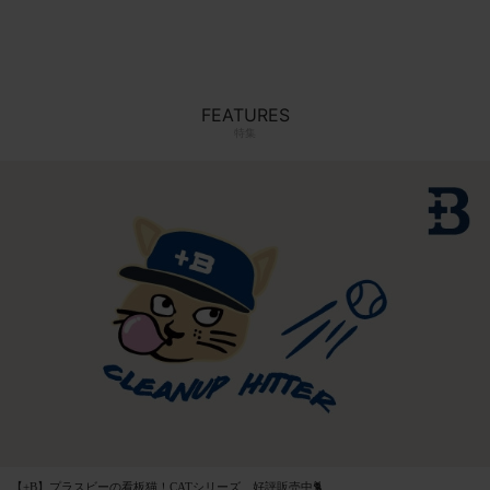
FEATURES
特集
【+B】プラスビーの看板猫！CATシリーズ、好評販売中🐈