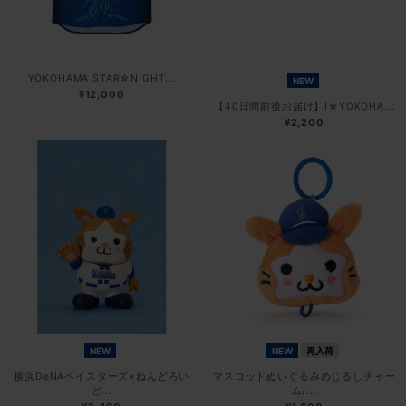
YOKOHAMA STAR☆NIGHT...
NEW
¥12,000
【40日間前後お届け】I☆YOKOHA...
¥2,200
NEW
NEW
再入荷
横浜DeNAベイスターズ×ねんどろい
マスコットぬいぐるみめじるしチャー
ど...
ム/...