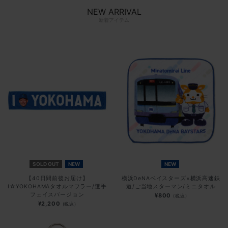
NEW ARRIVAL
新着アイテム
SOLD OUT
NEW
NEW
【40日間前後お届け】
横浜DeNAベイスターズ×横浜高速鉄
I☆YOKOHAMAタオルマフラー/選手
道/ご当地スターマン/ミニタオル
フェイスバージョン
¥800
(税込)
¥2,200
(税込)