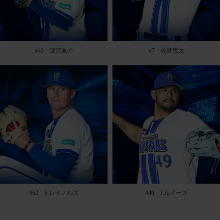
#43 深沢鳳介
#7 佐野恵太
#62 S.レイノルズ
#49 J.ルイーズ