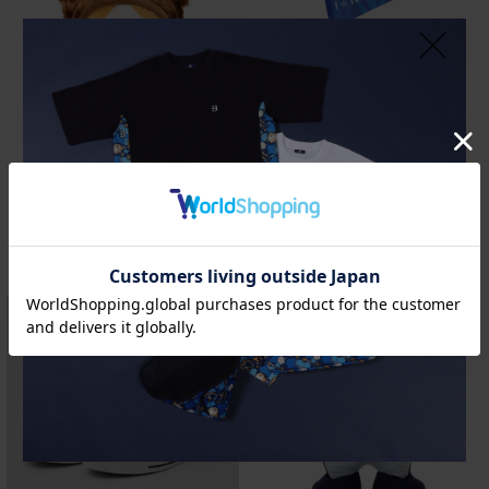
【10日間前後お届け】キャップマス
再入荷
コット/VISITOR/DB.スターマン
横浜DeNAベイスターズ15th記念/マ
¥1,700
(税込)
スコットベアぬいぐるみ/DB.スター
マン
¥4,800
(税込)