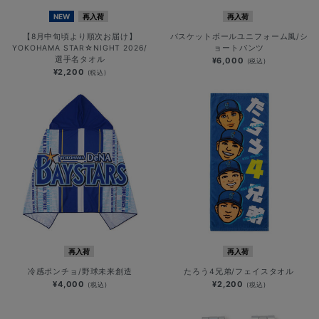
NEW
再入荷
再入荷
【8月中旬頃より順次お届け】
バスケットボールユニフォーム風/シ
YOKOHAMA STAR☆NIGHT 2026/
ョートパンツ
選手名タオル
¥6,000
(税込)
¥2,200
(税込)
再入荷
再入荷
冷感ポンチョ/野球未来創造
たろう4兄弟/フェイスタオル
¥4,000
¥2,200
(税込)
(税込)