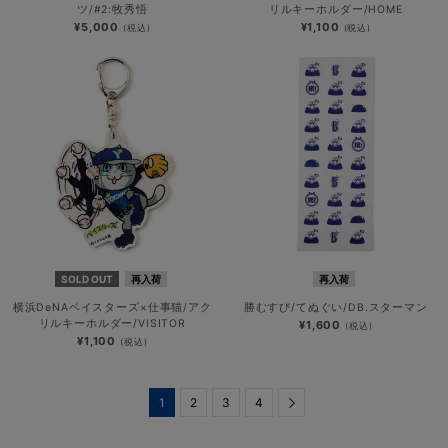
ツ/#2:牧秀悟
リルキーホルダー/HOME
¥5,000
¥1,100
(税込)
(税込)
SOLD OUT
再入荷
再入荷
横浜DeNAベイスターズ×仕事猫/アク
勝むすび/てぬぐい/DB.スターマン
リルキーホルダー/VISITOR
¥1,600
(税込)
¥1,100
(税込)
1
2
3
4
Next