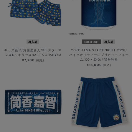
再入荷
SOLD OUT
再入荷
キッズ甚平/お面屋さん/DB.スターマ
YOKOHAMA STAR☆NIGHT 2026/
ン＆DB.キララ＆BART＆CHAPY/M
ハイクオリティーレプリカユニフォー
ム/XO・2XO/#背番号無
¥7,700
(税込)
¥13,000
(税込)