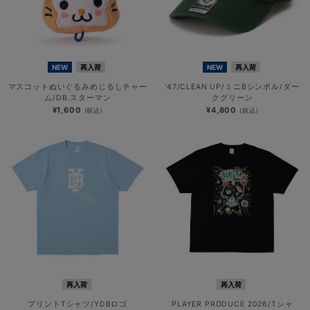
NEW
再入荷
NEW
再入荷
マスコットぬいぐるみめじるしチャー
’47/CLEAN UP/ミニBシンボル/ダー
ム/DB.スターマン
クグリーン
¥1,600
¥4,800
(税込)
(税込)
再入荷
再入荷
プリントTシャツ/YDBロゴ
PLAYER PRODUCE 2026/Tシャ