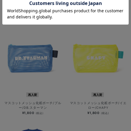
再入荷
再入荷
PLAYER PRODUCE 2026/Tシャ
マスコットメッシュ箱型バッグ/グレ
ツ/#54:石田裕太郎
ー/BART
¥5,000
¥2,800
(税込)
(税込)
再入荷
再入荷
マスコットメッシュ化粧ポーチ/ブル
マスコットメッシュ化粧ポーチ/イエ
ー/DB.スターマン
ロー/CHAPY
¥1,800
¥1,800
(税込)
(税込)