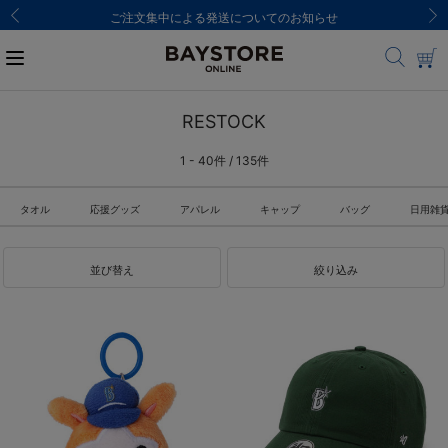
ご注文集中による発送についてのお知らせ
RESTOCK
1 - 40件 / 135件
タオル
応援グッズ
アパレル
キャップ
バッグ
日用雑
並び替え
絞り込み