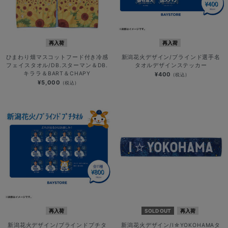
再入荷
再入荷
ひまわり畑マスコットフード付き冷感
新潟花火デザイン/ブラインド選手名
フェイスタオル/DB.スターマン＆DB.
タオルデザインステッカー
キララ＆BART＆CHAPY
¥400
(税込)
¥5,000
(税込)
再入荷
SOLD OUT
再入荷
新潟花火デザイン/ブラインドプチタ
新潟花火デザイン/I☆YOKOHAMAタ