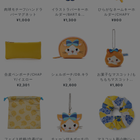
肉球モチーフ/ハンドラ
イラストラバーキーホ
ひらがなネームキーホ
バーマグネット
ルダー/BART＆...
ルダー/CHAPY
¥1,000
¥1,300
¥900
合皮ペンポーチ/CHAP
シェルポーチ/DB.キラ
お菓子なマスコット/も
Y/イエロー
ラ
ちもちマスコット...
¥2,301
¥2,600
¥1,800
フェイス総柄/巾着/CH
チェーン付きポーチ/D
マスコット和小物/シュ