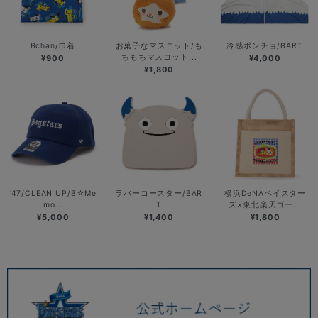
Bchan/巾着
お菓子なマスコット/も
冷感ポンチョ/BART
ちもちマスコット...
¥900
¥4,000
¥1,800
’47/CLEAN UP/B☆Me
ラバーコースター/BAR
横浜DeNAベイスター
mo...
T
ズ×東北楽天ゴー...
¥5,000
¥1,400
¥1,800