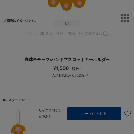
サ
1
/4
カラー：DB.スターマン
/
在庫
サイズ展開なし:◯
肉球モチーフ/ハンドマスコットキーホルダー
¥1,500
(税込)
105
人がお気に入りに登録中
DB.スターマン
サイズ展開なし /
カートに入れる
在庫あり