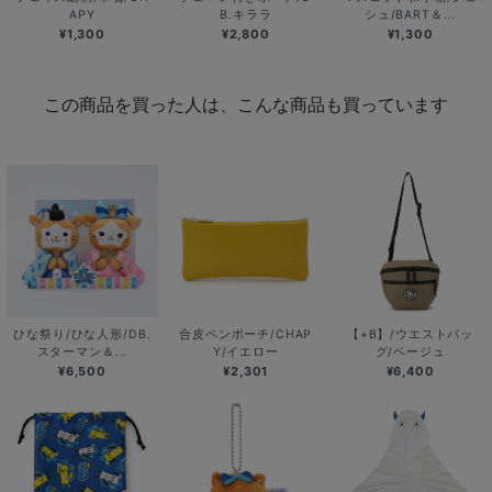
APY
B.キララ
シュ/BART＆...
¥1,300
¥2,800
¥1,300
この商品を買った人は、こんな商品も買っています
ひな祭り/ひな人形/DB.
合皮ペンポーチ/CHAP
【+B】/ウエストバッ
スターマン＆...
Y/イエロー
グ/ベージュ
¥6,500
¥2,301
¥6,400