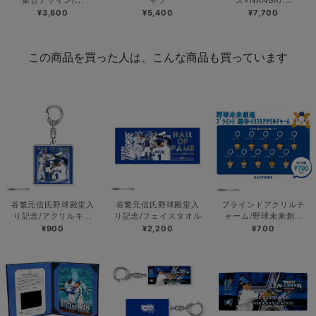
集合デザイン/...
ャツ
ズ×NANGA/...
¥3,800
¥5,400
¥7,700
この商品を買った人は、こんな商品も買っています
谷繁元信氏野球殿堂入
谷繁元信氏野球殿堂入
ブラインドアクリルチ
り記念/アクリルキ...
り記念/フェイスタオル
ャーム/野球未来創...
¥900
¥2,200
¥700