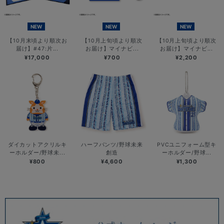
NEW
NEW
NEW
【10月末頃より順次お
【10月上旬頃より順次
【10月上旬頃より順次
届け】#47:片...
お届け】マイナビ...
お届け】マイナビ...
¥17,000
¥700
¥2,200
ダイカットアクリルキ
ハーフパンツ/野球未来
PVCユニフォーム型キ
ーホルダー/野球未...
創造
ーホルダー/野球...
¥800
¥4,600
¥1,300