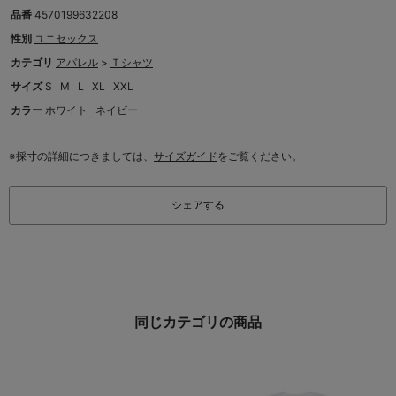
品番
4570199632208
性別
ユニセックス
カテゴリ
アパレル
>
Ｔシャツ
サイズ
S
M
L
XL
XXL
カラー
ホワイト
ネイビー
※採寸の詳細につきましては、
サイズガイド
をご覧ください。
シェアする
同じカテゴリの商品