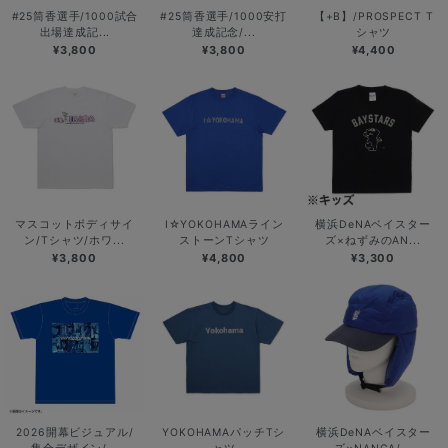
#25筒香選手/1000試合
#25筒香選手/1000安打
【+B】/PROSPECT T
出場達成記...
達成記念/...
シャツ
¥3,800
¥3,800
¥4,400
マスコットボディサイ
I☆YOKOHAMAライン
横浜DeNAベイスター
ン/Tシャツ/ホワ...
ストーンTシャツ
ズ×ねずみのAN...
¥3,800
¥4,800
¥3,300
2026開幕ビジュアル/
YOKOHAMAパッチTシ
横浜DeNAベイスター