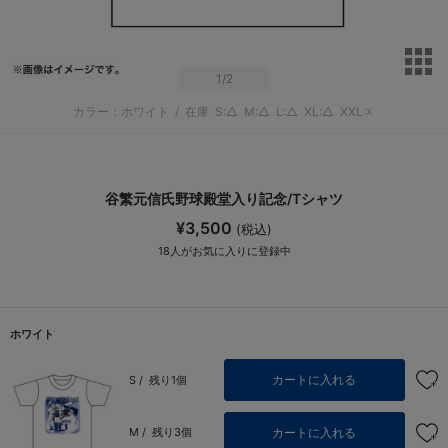
サ
1
/2
カラー：ホワイト
/
在庫
S:△
M:△
L:△
XL:△
XXL:☓
谷繁元信氏野球殿堂入り記念/Tシャツ
¥3,500
(税込)
18
人がお気に入りに登録中
ホワイト
カートに入れる
S /
残り1個
カートに入れる
M /
残り3個