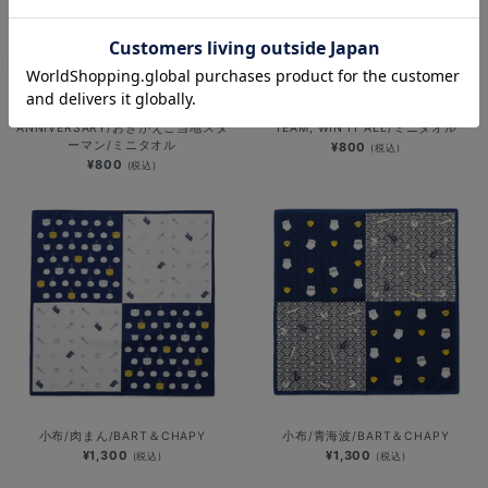
横浜DeNAベイスターズ 15th
2026シーズンスローガン/BE A
ANNIVERSARY/おきがえご当地スタ
TEAM, WIN IT ALL/ミニタオル
ーマン/ミニタオル
¥800
(税込)
¥800
(税込)
小布/肉まん/BART＆CHAPY
小布/青海波/BART＆CHAPY
¥1,300
¥1,300
(税込)
(税込)