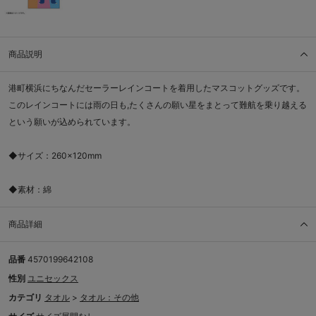
商品説明
港町横浜にちなんだセーラーレインコートを着用したマスコットグッズです。
このレインコートには雨の日も,たくさんの願い星をまとって難航を乗り越える
という願いが込められています。
◆サイズ：260×120mm
◆素材：綿
商品詳細
品番
4570199642108
性別
ユニセックス
カテゴリ
タオル
>
タオル：その他