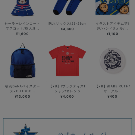
セーラーレインコート
防水ソックス/25-28cm
イラストアイテム第1
マスコット/指人形...
弾/ハンドタオル/...
¥4,800
¥1,600
¥1,100
横浜DeNAベイスター
【+B】/プラクティスT
【+B】/BABE RUTH/
ズ×OUTDOO...
シャツ/オレンジ
サークル...
¥13,000
¥4,000
¥400