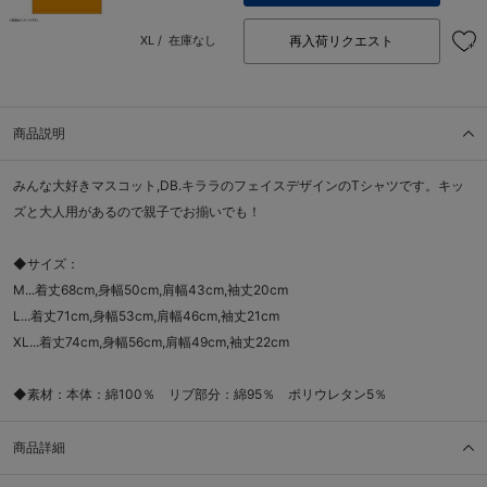
再入荷リクエスト
XL /
在庫なし
商品説明
みんな大好きマスコット,DB.キララのフェイスデザインのTシャツです。キッ
ズと大人用があるので親子でお揃いでも！
◆サイズ：
M...着丈68cm,身幅50cm,肩幅43cm,袖丈20cm
L...着丈71cm,身幅53cm,肩幅46cm,袖丈21cm
XL...着丈74cm,身幅56cm,肩幅49cm,袖丈22cm
◆素材：本体：綿100％ リブ部分：綿95％ ポリウレタン5％
商品詳細