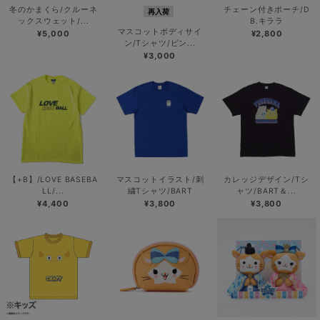
冬のかまくら/クルーネ
チェーン付きポーチ/D
再入荷
ックスウェット/...
B.キララ
マスコットボディサイ
¥5,000
¥2,800
ン/Tシャツ/ピン...
¥3,000
【+B】/LOVE BASEBA
マスコットイラスト/刺
カレッジデザイン/Tシ
LL/...
繍Tシャツ/BART
ャツ/BART＆...
¥4,400
¥3,800
¥3,800