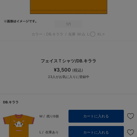
1
/1
カラー：DB.キララ
/
在庫
M:△
L:◯
XL:☓
フェイスＴシャツ/DB.キララ
¥3,500
(税込)
23
人がお気に入りに登録中
DB.キララ
カートに入れる
M /
残り6個
カートに入れる
L /
在庫あり