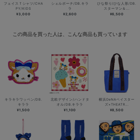
フェイスＴシャツ/CHA
シェルポーチ/DB.キラ
ひな祭り/ひな人形/DB.
PY/KIDS
ラ
スターマン＆...
¥3,000
¥2,600
¥6,500
この商品を買った人は、こんな商品も買っています
キラキラワッペン/DB.
北欧デザイン/ハンドタ
横浜DeNAベイスター
キララ
オル/DB.キララ
ズ×THEATR...
¥1,500
¥1,100
¥8,500