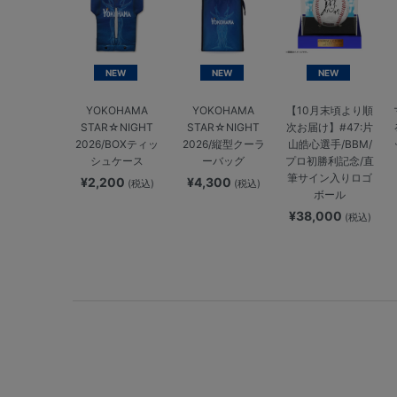
NEW
NEW
NEW
YOKOHAMA
YOKOHAMA
【10月末頃より順
STAR☆NIGHT
STAR☆NIGHT
次お届け】#47:片
2026/BOXティッ
2026/縦型クーラ
山皓心選手/BBM/
シュケース
ーバッグ
プロ初勝利記念/直
筆サイン入りロゴ
¥2,200
¥4,300
(税込)
(税込)
ボール
¥38,000
(税込)