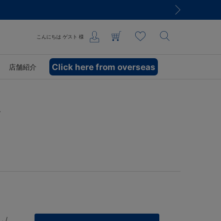
こんにちは
ゲスト
様
Click here from overseas
店舗紹介
ラ
 /