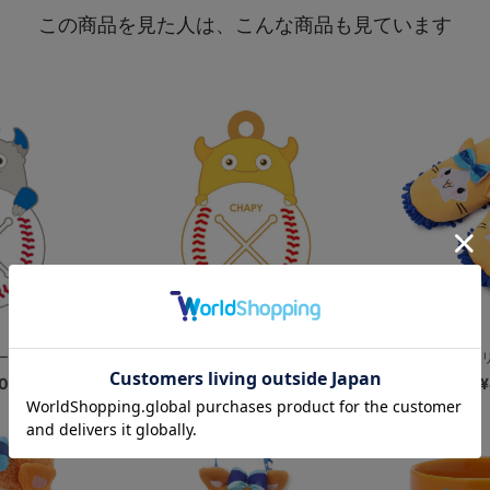
この商品を見た人は、こんな商品も見ています
/BART
タオルホルダー/CHAPY
モップスリ
0
¥1,500
¥