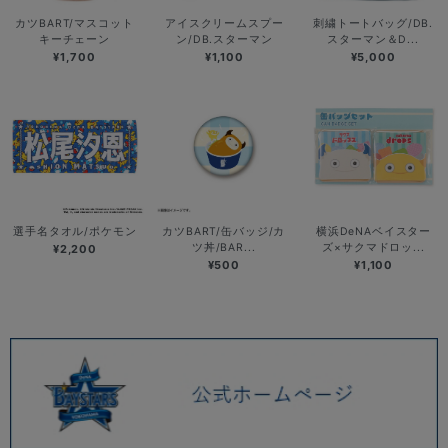
カツBART/マスコット
アイスクリームスプー
刺繍トートバッグ/DB.
キーチェーン
ン/DB.スターマン
スターマン＆D...
¥1,700
¥1,100
¥5,000
選手名タオル/ポケモン
カツBART/缶バッジ/カ
横浜DeNAベイスター
ツ丼/BAR...
ズ×サクマドロッ...
¥2,200
¥500
¥1,100