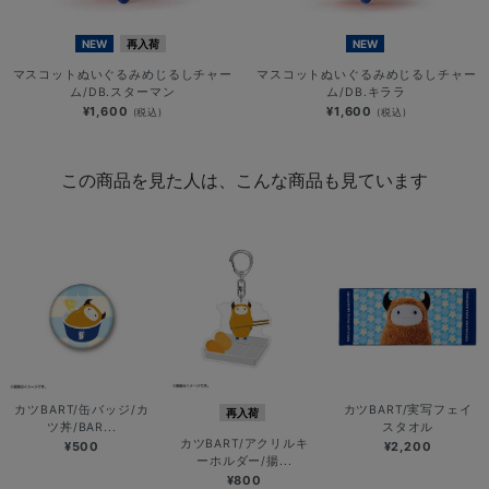
NEW
再入荷
NEW
マスコットぬいぐるみめじるしチャー
マスコットぬいぐるみめじるしチャー
ム/DB.スターマン
ム/DB.キララ
¥1,600
¥1,600
(税込)
(税込)
この商品を見た人は、こんな商品も見ています
カツBART/缶バッジ/カ
カツBART/実写フェイ
再入荷
ツ丼/BAR...
スタオル
カツBART/アクリルキ
¥500
¥2,200
ーホルダー/揚...
¥800