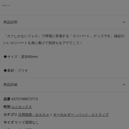
商品説明
「カツしかないフェス」で球場に登場する「カツバート」グッズです。縁起の
いいカツバートを身に着けて気持ちをアゲてこう！
◆サイズ：直径65mm
◆素材：ブリキ
商品詳細
品番
4570199673713
性別
ユニセックス
カテゴリ
日用雑貨・おもちゃ
>
キーホルダー・バッジ・ストラップ
サイズ
サイズ展開なし