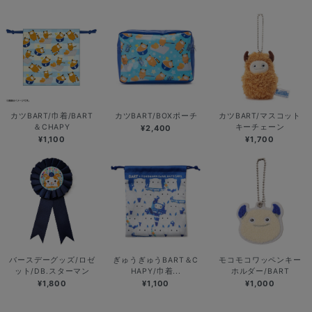
カツBART/巾着/BART
カツBART/BOXポーチ
カツBART/マスコット
＆CHAPY
キーチェーン
¥2,400
¥1,100
¥1,700
バースデーグッズ/ロゼ
ぎゅうぎゅうBART＆C
モコモコワッペンキー
ット/DB.スターマン
HAPY/巾着...
ホルダー/BART
¥1,800
¥1,100
¥1,000