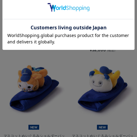
NEW
NEW
YOKOHAMA STAR☆NIGHT 2026/
【10月末頃より順次お届け】#47:片
縦型クーラーバッグ
山皓心選手/BBM/プロ初勝利記念/直
筆サイン入りロゴボール
¥4,300
(税込)
¥38,000
(税込)
NEW
NEW
マスコットぬいぐるみショルダーパッ
マスコットぬいぐるみショルダーパッ