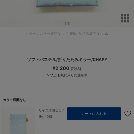
サ
1
/6
カラー：カラー展開なし
/
在庫
サイズ展開なし:△
ソフトパステル/折りたたみミラー/CHAPY
¥2,200
(税込)
57
人がお気に入りに登録中
カラー展開なし
サイズ展開なし /
カートに入れる
残り10個