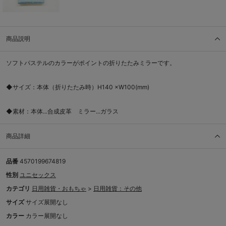
商品説明
ソフトパステルのカラーがポイントの折りたたみミラーです。
◆サイズ：本体（折りたたみ時）H140 ×W100(mm)
◆素材：本体...合成皮革 ミラー...ガラス
商品詳細
品番
4570199674819
性別
ユニセックス
カテゴリ
日用雑貨・おもちゃ
>
日用雑貨：その他
サイズ
サイズ展開なし
カラー
カラー展開なし