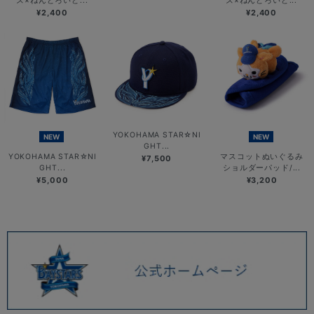
ズ×ねんどろいど...
ズ×ねんどろいど...
¥2,400
¥2,400
YOKOHAMA STAR☆NI
NEW
NEW
GHT...
YOKOHAMA STAR☆NI
マスコットぬいぐるみ
¥7,500
GHT...
ショルダーパッド/...
¥5,000
¥3,200