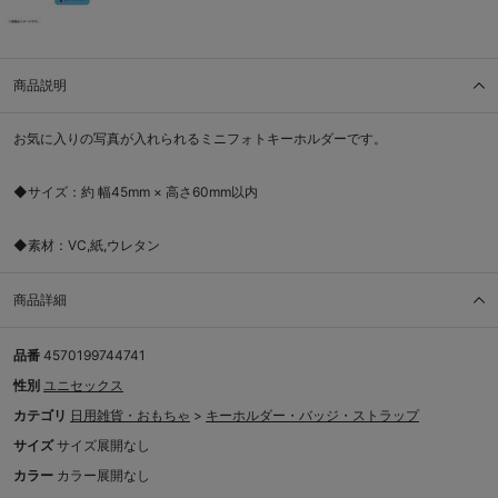
商品説明
お気に入りの写真が入れられるミニフォトキーホルダーです。
◆サイズ：約 幅45mm × 高さ60mm以内
◆素材：VC,紙,ウレタン
商品詳細
品番
4570199744741
性別
ユニセックス
カテゴリ
日用雑貨・おもちゃ
>
キーホルダー・バッジ・ストラップ
サイズ
サイズ展開なし
カラー
カラー展開なし